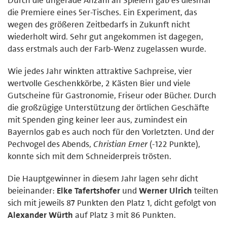
Durch die ungerade Anzahl an Spielern gab es diesmal
die Premiere eines 5er-Tisches. Ein Experiment, das
wegen des größeren Zeitbedarfs in Zukunft nicht
wiederholt wird. Sehr gut angekommen ist dagegen,
dass erstmals auch der Farb-Wenz zugelassen wurde.
Wie jedes Jahr winkten attraktive Sachpreise, vier
wertvolle Geschenkkörbe, 2 Kästen Bier und viele
Gutscheine für Gastronomie, Friseur oder Bücher. Durch
die großzügige Unterstützung der örtlichen Geschäfte
mit Spenden ging keiner leer aus, zumindest ein
Bayernlos gab es auch noch für den Vorletzten. Und der
Pechvogel des Abends,
Christian Erner
(-122 Punkte),
konnte sich mit dem Schneiderpreis trösten.
Die Hauptgewinner in diesem Jahr lagen sehr dicht
beieinander:
Elke Tafertshofer
und
Werner Ulrich
teilten
sich mit jeweils 87 Punkten den Platz 1, dicht gefolgt von
Alexander Würth
auf Platz 3 mit 86 Punkten.