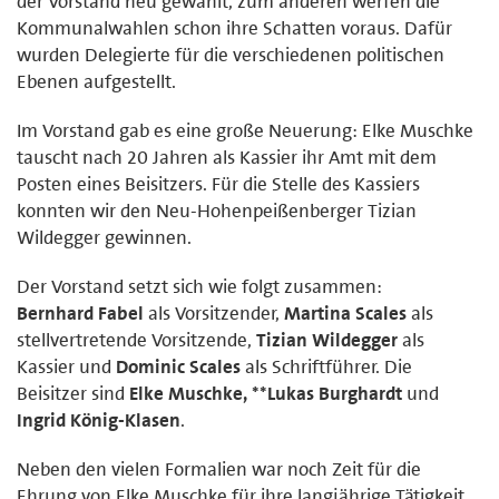
der Vorstand neu gewählt, zum anderen werfen die
Kommunalwahlen schon ihre Schatten voraus. Dafür
wurden Delegierte für die verschiedenen politischen
Ebenen aufgestellt.
Im Vorstand gab es eine große Neuerung: Elke Muschke
tauscht nach 20 Jahren als Kassier ihr Amt mit dem
Posten eines Beisitzers. Für die Stelle des Kassiers
konnten wir den Neu-Hohenpeißenberger Tizian
Wildegger gewinnen.
Der Vorstand setzt sich wie folgt zusammen:
Bernhard Fabel
als Vorsitzender,
Martina Scales
als
stellvertretende Vorsitzende,
Tizian Wildegger
als
Kassier und
Dominic Scales
als Schriftführer. Die
Beisitzer sind
Elke Muschke, **Lukas Burghardt
und
Ingrid König-Klasen
.
Neben den vielen Formalien war noch Zeit für die
Ehrung von Elke Muschke für ihre langjährige Tätigkeit